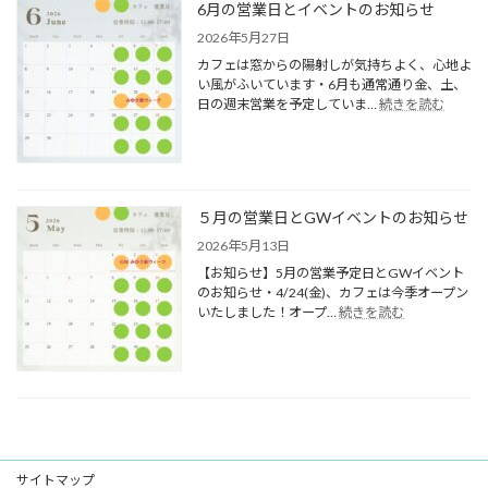
6月の営業日とイベントのお知らせ
業
日
2026年5月27日
と
カフェは窓からの陽射しが気持ちよく、心地よ
イ
い風がふいています・6月も通常通り金、土、
ベ
:
日の週末営業を予定していま…
続きを読む
ン
6
ト、
月
夏
の
季
営
限
業
定
日
５月の営業日とGWイベントのお知らせ
メ
と
ニ
2026年5月13日
イ
ュ
【お知らせ】5月の営業予定日とGWイベント
ベ
ー
のお知らせ・4/24(金)、カフェは今季オープン
ン
の
:
いたしました！オープ…
続きを読む
ト
お
５
の
知
月
お
ら
の
知
せ
営
ら
業
せ
日
と
GW
サイトマップ
イ